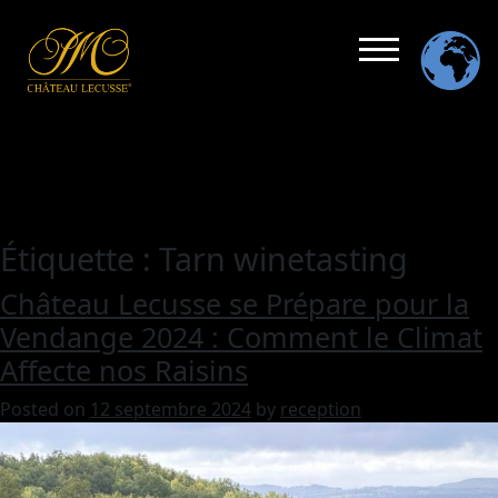
Étiquette :
Tarn winetasting
Château Lecusse se Prépare pour la
Vendange 2024 : Comment le Climat
Affecte nos Raisins
Posted on
12 septembre 2024
by
reception