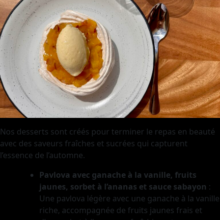
Nos desserts sont créés pour terminer le repas en beauté
avec des saveurs fraîches et sucrées qui capturent
l’essence de l’automne.
Pavlova avec ganache à la vanille, fruits
jaunes, sorbet à l’ananas et sauce sabayon
:
Une pavlova légère avec une ganache à la vanille
riche, accompagnée de fruits jaunes frais et