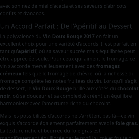
avec son nez de miel d’acacia et ses saveurs d’abricots
confits et d’ananas.
Un Accord Parfait : De l’Apéritif au Dessert
La polyvalence du
Vin Doux Rouge 2017
en fait un
excellent choix pour une variété d’accords. Il est parfait en
tant qu’
apéritif
, où sa saveur sucrée mais équilibrée peut
être appréciée seule. Pour ceux qui aiment le fromage, ce
vin s’accorde merveilleusement avec des
fromages
crémeux
tels que le fromage de chèvre, où la richesse du
fromage complète les notes fruitées du vin. Lorsqu’il s’agit
de dessert, le
Vin Doux Rouge
brille aux côtés du
chocolat
noir
, où sa douceur et sa complexité créent un équilibre
harmonieux avec l’amertume riche du chocolat.
Mais les possibilités d’accords ne s’arrêtent pas là—ce vin
exquis s’accorde également parfaitement avec le
foie gras
.
La texture riche et beurrée du foie gras est
magnifiquement équilibrée par le profil sucré et fruité du