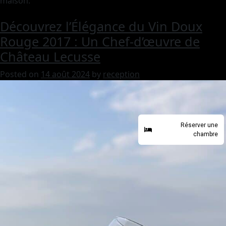
maison.
Découvrez l’Élégance du Vin Doux
Rouge 2017 : Un Chef-d’œuvre de
Château Lecusse
Posted on
14 août 2024
by
reception
Réserver une
chambre