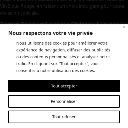
Vin Doux Rouge, en faisant un choix indulgent pour toute
occasion spéciale.
Restez Connecté avec le Château Lecusse
Nous respectons votre vie privée
Pour en savoir plus sur le
Vin Doux Rouge 2017
et nos
autres offres, nous vous invitons à visiter notre site web et
Nous utilisons des cookies pour améliorer votre
à nous suivre sur les réseaux sociaux. Restez informé de
expérience de navigation, diffuser des publicités
nos dernières sorties, événements, et promotions
ou des contenus personnalisés et analyser notre
exclusives. Nous avons hâte de partager notre passion
trafic. En cliquant sur "Tout accepter", vous
pour le vin avec vous.
consentez à notre utilisation des cookies.
Célébration d’un Fête Des Vins Gaillac
Tout accepter
2024 Réussi avec Château Lecusse
Posted on
7 août 2024
by
reception
Personnaliser
Tout refuser