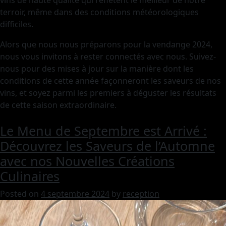
vins de haute qualité qui reflètent le meilleur de notre
terroir, même dans des conditions météorologiques
difficiles.
Alors que nous nous préparons pour la vendange 2024,
nous vous invitons à rester connectés avec nous. Suivez-
nous pour des mises à jour sur la manière dont les
conditions de cette année façonneront les saveurs de nos
vins, et soyez parmi les premiers à déguster les résultats
de cette saison extraordinaire.
Le Menu de Septembre est Arrivé :
Découvrez les Saveurs de l’Automne
avec nos Nouvelles Créations
Culinaires
Posted on
4 septembre 2024
by
reception