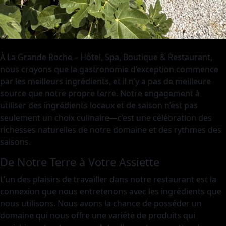
À La Grande Roche – Hôtel, Spa, Boutique & Restaurant,
nous croyons que la gastronomie d’exception commence
par les meilleurs ingrédients, et il n’y a pas de meilleure
source que notre propre terre. Notre engagement à
utiliser des ingrédients locaux et de saison n’est pas
seulement un choix culinaire—c’est une célébration des
richesses naturelles de notre domaine et des rythmes des
saisons.
De Notre Terre à Votre Assiette
L’un des plaisirs de travailler dans notre restaurant est la
connexion que nous entretenons avec les ingrédients que
nous utilisons. Nous avons la chance de posséder un
domaine qui nous offre une variété de produits qui