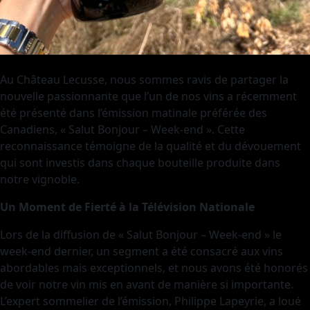
Au Château Lecusse, nous sommes ravis de partager la
nouvelle passionnante que l’un de nos vins a récemment
été présenté dans l’émission matinale préférée des
Canadiens, « Salut Bonjour – Week-end ». Cette
reconnaissance témoigne de la qualité et du dévouement
qui sont investis dans chaque bouteille produite dans
notre vignoble.
Un Moment de Fierté à la Télévision Nationale
Lors de la diffusion de « Salut Bonjour – Week-end » le
week-end dernier, un segment a été consacré aux vins
abordables mais exceptionnels, et nous avons été honorés
de voir notre vin mis en avant de manière si importante.
L’expert sommelier de l’émission, Philippe Lapeyrie, a loué