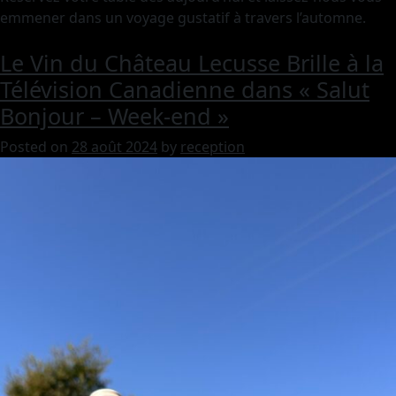
emmener dans un voyage gustatif à travers l’automne.
Le Vin du Château Lecusse Brille à la
Télévision Canadienne dans « Salut
Bonjour – Week-end »
Posted on
28 août 2024
by
reception