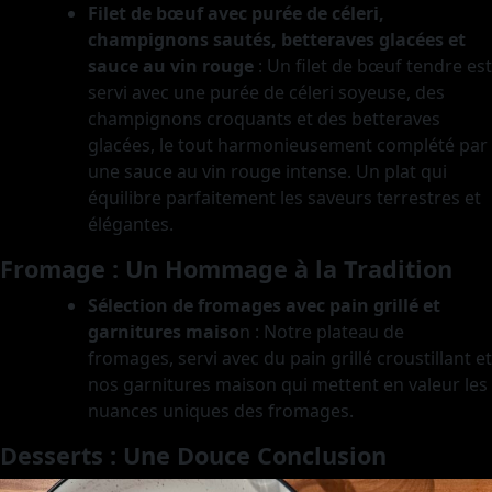
Filet de bœuf avec purée de céleri,
champignons sautés, betteraves glacées et
sauce au vin rouge
: Un filet de bœuf tendre est
servi avec une purée de céleri soyeuse, des
champignons croquants et des betteraves
glacées, le tout harmonieusement complété par
une sauce au vin rouge intense. Un plat qui
équilibre parfaitement les saveurs terrestres et
élégantes.
Fromage : Un Hommage à la Tradition
Sélection de fromages avec pain grillé et
garnitures maiso
n
: Notre plateau de
fromages, servi avec du pain grillé croustillant et
nos garnitures maison qui mettent en valeur les
nuances uniques des fromages.
Desserts : Une Douce Conclusion