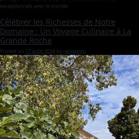
exceptionnels avec le monde.
Célébrer les Richesses de Notre
Domaine : Un Voyage Culinaire à La
Grande Roche
Posted on
17 août 2024
by
reception