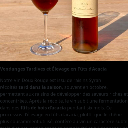
Vendanges Tardives et Élevage en Fûts d’Acacia
Notre Vin Doux Rouge est issu de raisins Syrah
récoltés
tard dans la saison
, souvent en octobre,
permettant aux raisins de développer des saveurs riches et
concentrées. Après la récolte, le vin subit une fermentation
dans des
fûts de bois d’acacia
pendant six mois. Ce
processus d’élevage en fûts d’acacia, plutôt que le chêne
plus couramment utilisé, confère au vin un caractère subtil