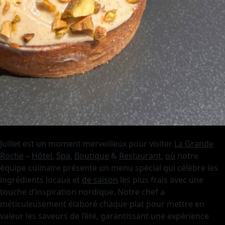
Juillet est un moment merveilleux pour visiter
La Grande
Roche
–
Hôtel
,
Spa
,
Boutique
&
Restaurant
,
où
notre
équipe culinaire présente un menu spécial qui célèbre les
ingrédients locaux et
de saison
les plus frais avec une
touche d’inspiration nordique. Notre chef a
méticuleusement élaboré chaque plat pour mettre en
valeur les saveurs de l’été, garantissant une expérience