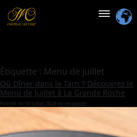
Étiquette :
Menu de juillet
Où Dîner dans le Tarn ? Découvrez le
Menu de Juillet à La Grande Roche
Posted on
10 juillet 2024
by
reception