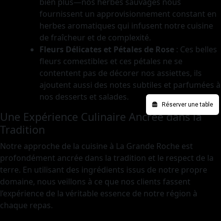
bien plus—nos herbes sauvages nous
fournissent un approvisionnement constant en
herbes aromatiques qui infusent notre cuisine
de fraîcheur et de complexité.
Fleurs Délicates et Pétales de Rose
: Ces belles
fleurs comestibles et ces pétales ne se
contentent pas de décorer nos assiettes, ils
ajoutent aussi des notes subtiles et parfumées à
nos desserts et salades.
Réserver une table
Une Expérience Culinaire Ancrée dans la
Tradition
Notre approche de la cuisine à La Grande Roche est
profondément ancrée dans la tradition et le respect de la
terre. En utilisant des ingrédients issus de notre propre
domaine, nous veillons à ce que nos clients fassent
l’expérience de la véritable essence de notre région à
chaque repas.