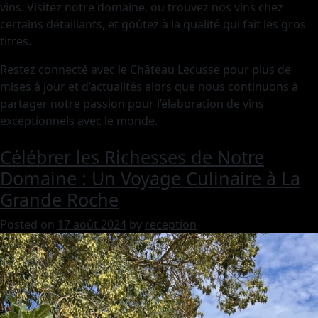
vins. Visitez notre domaine, ou trouvez nos vins chez
certains détaillants, et goûtez à la qualité qui fait les gros
titres.
Restez connecté avec le Château Lecusse pour plus de
mises à jour et d’actualités alors que nous continuons à
partager notre passion pour l’élaboration de vins
exceptionnels avec le monde.
Célébrer les Richesses de Notre
Domaine : Un Voyage Culinaire à La
Grande Roche
Posted on
17 août 2024
by
reception