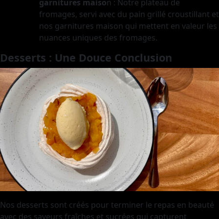
garnitures maiso
n
: Notre plateau de
fromages, servi avec du pain grillé croustillant et
nos garnitures maison qui mettent en valeur les
nuances uniques des fromages.
Desserts : Une Douce Conclusion
Nos desserts sont créés pour terminer le repas en beauté
avec des saveurs fraîches et sucrées qui capturent