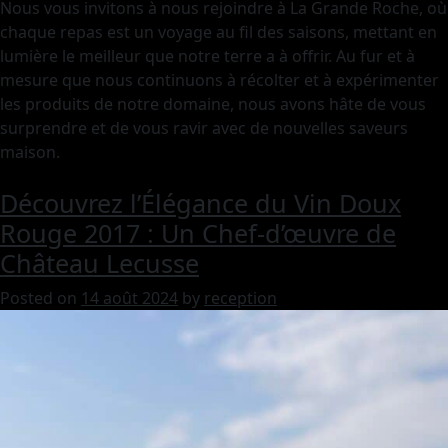
Nous vous invitons à nous rejoindre à La Grande Roche, où
chaque repas est un voyage au fil des saisons, mettant en
lumière le meilleur que notre terre a à offrir. Au fur et à
mesure que nous continuons à récolter et à expérimenter
les produits de notre domaine, nous avons hâte de vous
surprendre et de vous ravir avec de nouvelles saveurs
maison.
Découvrez l’Élégance du Vin Doux
Rouge 2017 : Un Chef-d’œuvre de
Château Lecusse
Posted on
14 août 2024
by
reception