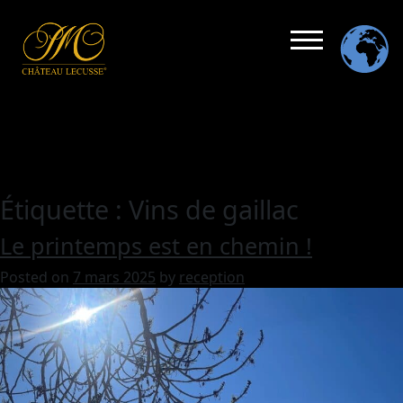
Étiquette :
Vins de gaillac
Le printemps est en chemin !
Posted on
7 mars 2025
by
reception