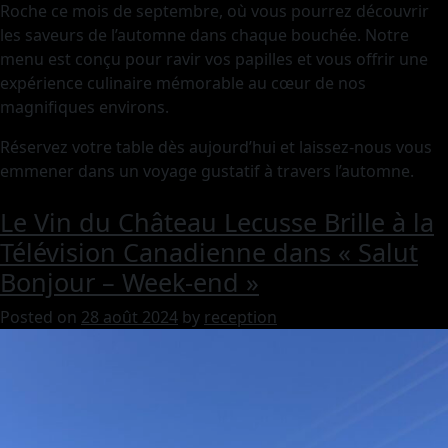
Roche ce mois de septembre, où vous pourrez découvrir
les saveurs de l’automne dans chaque bouchée. Notre
menu est conçu pour ravir vos papilles et vous offrir une
expérience culinaire mémorable au cœur de nos
magnifiques environs.
Réservez votre table dès aujourd’hui et laissez-nous vous
emmener dans un voyage gustatif à travers l’automne.
Le Vin du Château Lecusse Brille à la
Télévision Canadienne dans « Salut
Bonjour – Week-end »
Posted on
28 août 2024
by
reception