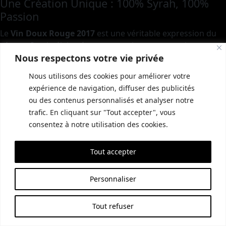
Une Création Unique : 100% Syrah, 100%
Passion
Le
Vin Doux Rouge 2017
est une véritable expression du
cépage Syrah, élaborée avec un soin et une passion
Nous respectons votre vie privée
méticuleux. Ce vin est un
Vin de France
, car le style rouge
doux n’est pas reconnu dans l’Appellation Gaillac.
Nous utilisons des cookies pour améliorer votre
Cependant, cela nous permet d’innover et de créer un vin
expérience de navigation, diffuser des publicités
qui se distingue par ses qualités uniques.
ou des contenus personnalisés et analyser notre
trafic. En cliquant sur "Tout accepter", vous
consentez à notre utilisation des cookies.
Tout accepter
Personnaliser
Tout refuser