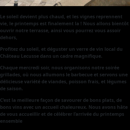
Le soleil devient plus chaud, et les vignes reprennent
vie, le printemps est finalement la ! Nous allons bientôt
ouvrir notre terrasse, ainsi vous pourrez vous assoir
dehors,
Profitez du soleil, et déguster un verre de vin local du
Château Lecusse dans un cadre magnifique.
Chaque mercredi soir, nous organisons notre soirée
grillades, où nous allumons le barbecue et servons une
délicieuse variété de viandes, poisson frais, et légumes
de saison.
C’est la meilleure façon de savourer de bons plats, de
bons vins avec un accueil chaleureux. Nous avons hâte
de vous accueillir et de célébrer l’arrivée du printemps
ensemble