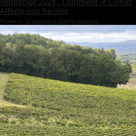
Vendange 2024 : Comment le Climat
Affecte nos Raisins
Posted on
12 septembre 2024
by
reception