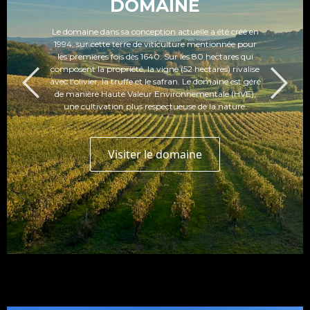
DOMAINE
Le
domaine
dans sa conception actuelle a été créé en
1994, sur cette terre de viticulture mentionnée pour
les premières fois dès 1640. Sur les 80 hectares qui
composent la propriété, la vigne (52 hectares) rivalise
avec l'olivier, la truffe et le safran. Le domaine est géré
de manière Haute Valeur Environnementale (HVE),
une cultivation plus respectueuse de la nature.
Visiter le domaine