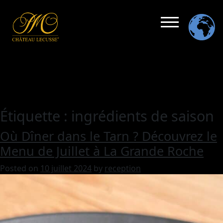
Étiquette :
ingrédients de saison
Où Dîner dans le Tarn ? Découvrez le
Menu de Juillet à La Grande Roche
Posted on
10 juillet 2024
by
reception