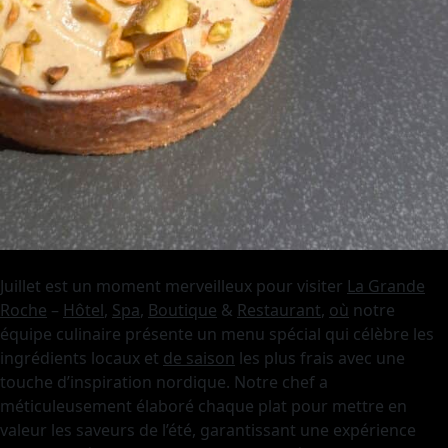
Juillet est un moment merveilleux pour visiter
La Grande
Roche
–
Hôtel
,
Spa
,
Boutique
&
Restaurant
,
où
notre
équipe culinaire présente un menu spécial qui célèbre les
ingrédients locaux et
de saison
les plus frais avec une
touche d’inspiration nordique. Notre chef a
méticuleusement élaboré chaque plat pour mettre en
valeur les saveurs de l’été, garantissant une expérience