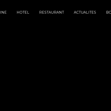
INE
HOTEL
RESTAURANT
ACTUALITES
B