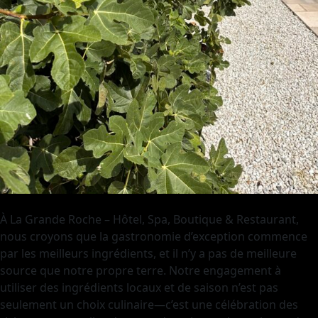
À La Grande Roche – Hôtel, Spa, Boutique & Restaurant,
nous croyons que la gastronomie d’exception commence
par les meilleurs ingrédients, et il n’y a pas de meilleure
source que notre propre terre. Notre engagement à
utiliser des ingrédients locaux et de saison n’est pas
seulement un choix culinaire—c’est une célébration des