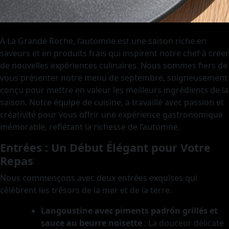
À La Grande Roche, l’automne est une saison riche en
saveurs et en produits frais qui inspirent notre chef à créer
de nouvelles expériences culinaires. Nous sommes fiers de
vous présenter notre menu de septembre, soigneusement
conçu pour mettre en valeur les meilleurs ingrédients de la
saison. Notre équipe de cuisine, a travaillé avec passion et
créativité pour vous offrir une expérience gastronomique
mémorable, reflétant la richesse de l’automne.
Entrées : Un Début Élégant pour Votre
Repas
Nous commençons avec deux entrées exquises qui
célèbrent les trésors de la mer et de la terre.
Langoustine avec piments padrón grillés et
sauce au beurre noisette
: La douceur délicate