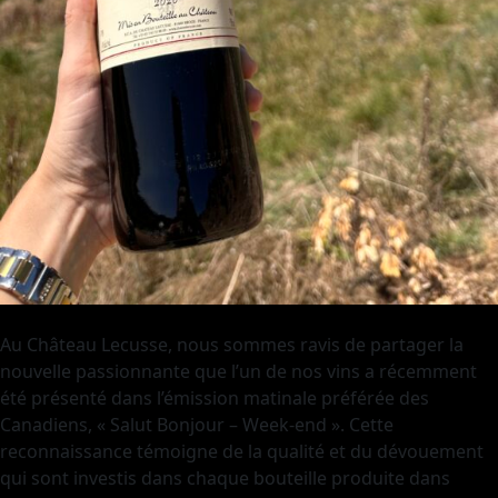
Au Château Lecusse, nous sommes ravis de partager la
nouvelle passionnante que l’un de nos vins a récemment
été présenté dans l’émission matinale préférée des
Canadiens, « Salut Bonjour – Week-end ». Cette
reconnaissance témoigne de la qualité et du dévouement
qui sont investis dans chaque bouteille produite dans