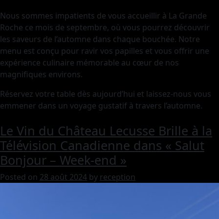
Nous sommes impatients de vous accueillir à La Grande
Roche ce mois de septembre, où vous pourrez découvrir
les saveurs de l’automne dans chaque bouchée. Notre
menu est conçu pour ravir vos papilles et vous offrir une
expérience culinaire mémorable au cœur de nos
magnifiques environs.
Réservez votre table dès aujourd’hui et laissez-nous vous
emmener dans un voyage gustatif à travers l’automne.
Le Vin du Château Lecusse Brille à la
Télévision Canadienne dans « Salut
Bonjour – Week-end »
Posted on
28 août 2024
by
reception