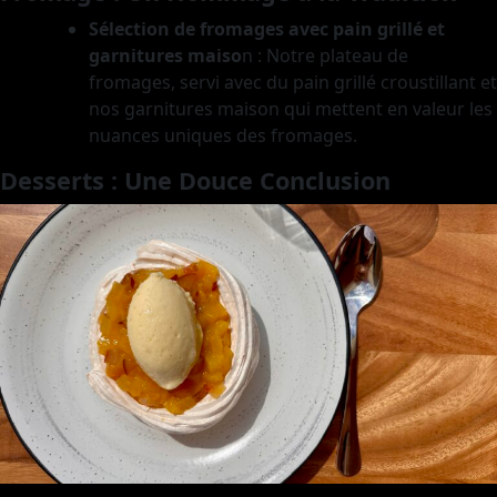
Sélection de fromages avec pain grillé et
garnitures maiso
n
: Notre plateau de
fromages, servi avec du pain grillé croustillant et
nos garnitures maison qui mettent en valeur les
nuances uniques des fromages.
Desserts : Une Douce Conclusion