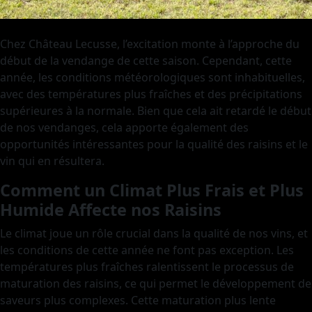
Chez Château Lecusse, l’excitation monte à l’approche du
début de la vendange de cette saison. Cependant, cette
année, les conditions météorologiques sont inhabituelles,
avec des températures plus fraîches et des précipitations
supérieures à la normale. Bien que cela ait retardé le début
de nos vendanges, cela apporte également des
opportunités intéressantes pour la qualité des raisins et le
vin qui en résultera.
Comment un Climat Plus Frais et Plus
Humide Affecte nos Raisins
Le climat joue un rôle crucial dans la qualité de nos vins, et
les conditions de cette année ne font pas exception. Les
températures plus fraîches ralentissent le processus de
maturation des raisins, ce qui permet le développement de
saveurs plus complexes. Cette maturation plus lente