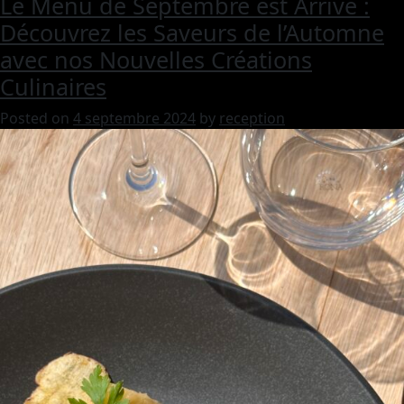
Le Menu de Septembre est Arrivé :
Découvrez les Saveurs de l’Automne
avec nos Nouvelles Créations
Culinaires
Posted on
4 septembre 2024
by
reception