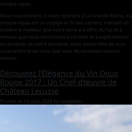
chaque repas.
Nous vous invitons à nous rejoindre à La Grande Roche, où
chaque repas est un voyage au fil des saisons, mettant en
lumière le meilleur que notre terre a à offrir. Au fur et à
mesure que nous continuons à récolter et à expérimenter
les produits de notre domaine, nous avons hâte de vous
surprendre et de vous ravir avec de nouvelles saveurs
maison.
Découvrez l’Élégance du Vin Doux
Rouge 2017 : Un Chef-d’œuvre de
Château Lecusse
Posted on
14 août 2024
by
reception