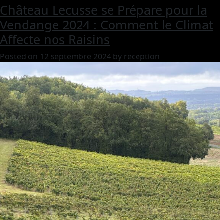
Château Lecusse se Prépare pour la
Vendange 2024 : Comment le Climat
Affecte nos Raisins
Posted on
12 septembre 2024
by
reception