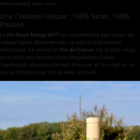
remarquable avec vous.
Une Création Unique : 100% Syrah, 100%
Passion
Le
Vin Doux Rouge 2017
est une véritable expression du
cépage Syrah, élaborée avec un soin et une passion
méticuleux. Ce vin est un
Vin de France
, car le style rouge
doux n’est pas reconnu dans l’Appellation Gaillac.
Cependant, cela nous permet d’innover et de créer un vin
qui se distingue par ses qualités uniques.