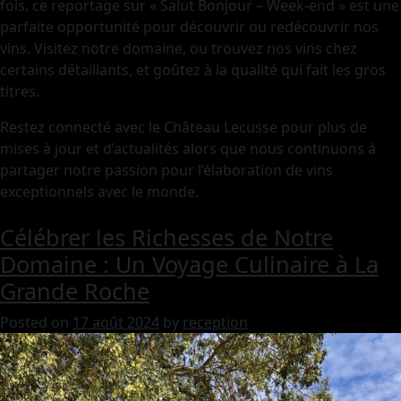
fois, ce reportage sur « Salut Bonjour – Week-end » est une
parfaite opportunité pour découvrir ou redécouvrir nos
vins. Visitez notre domaine, ou trouvez nos vins chez
certains détaillants, et goûtez à la qualité qui fait les gros
titres.
Restez connecté avec le Château Lecusse pour plus de
mises à jour et d’actualités alors que nous continuons à
partager notre passion pour l’élaboration de vins
exceptionnels avec le monde.
Célébrer les Richesses de Notre
Domaine : Un Voyage Culinaire à La
Grande Roche
Posted on
17 août 2024
by
reception