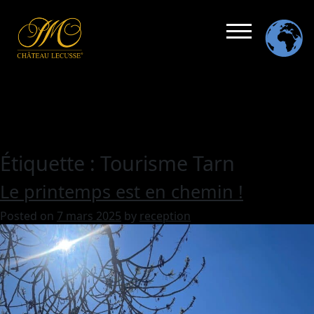
Étiquette :
Tourisme Tarn
Le printemps est en chemin !
Posted on
7 mars 2025
by
reception