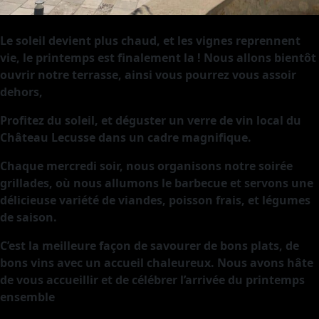
Le soleil devient plus chaud, et les vignes reprennent
vie, le printemps est finalement la ! Nous allons bientôt
ouvrir notre terrasse, ainsi vous pourrez vous assoir
dehors,
Profitez du soleil, et déguster un verre de vin local du
Château Lecusse dans un cadre magnifique.
Chaque mercredi soir, nous organisons notre soirée
grillades, où nous allumons le barbecue et servons une
délicieuse variété de viandes, poisson frais, et légumes
de saison.
C’est la meilleure façon de savourer de bons plats, de
bons vins avec un accueil chaleureux. Nous avons hâte
de vous accueillir et de célébrer l’arrivée du printemps
ensemble