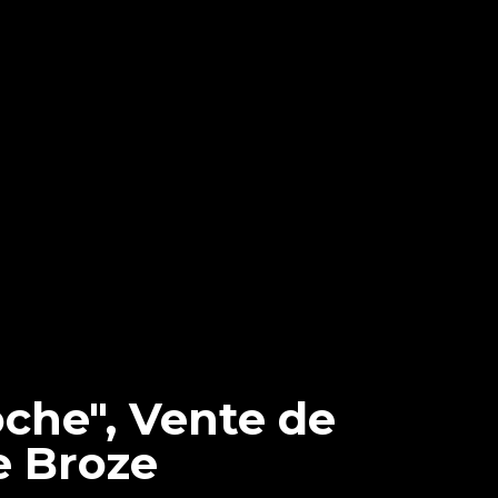
oche", Vente de
e Broze