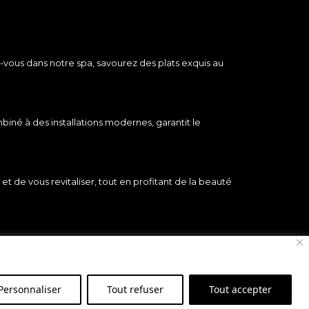
vous dans notre spa, savourez des plats exquis au
biné à des installations modernes, garantit le
de vous revitaliser, tout en profitant de la beauté
mettant en valeur les produits locaux et les talents
Personnaliser
Tout refuser
Tout accepter
notre terroir exceptionnel.