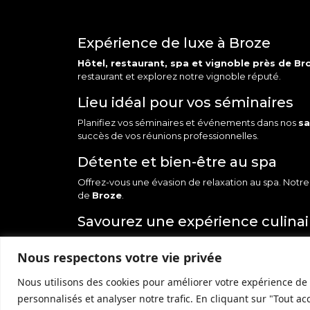
Expérience de luxe à Broze
Hôtel
,
restaurant
,
spa
et vignoble près de
Br
restaurant et explorez notre vignoble réputé.
Lieu idéal pour vos séminaires
Planifiez vos séminaires et
événements
dans nos
sa
succès de vos réunions professionnelles.
Détente et bien-être au spa
Offrez-vous une évasion de relaxation au spa. Notr
de
Broze
.
Savourez une expérience culina
Notre restaurant offre une expérience gastronomi
Nous respectons votre vie privée
de nos chefs.
Vignoble d’exception près de Br
Nous utilisons des cookies pour améliorer votre expérience de 
personnalisés et analyser notre trafic. En cliquant sur "Tout ac
Explorez notre vignoble d’exception près de
Broz