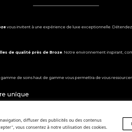
oze
vous invitent à une expérience de luxe exceptionnelle. Détendez-
lles de qualité près de Broze
. Notre environnement inspirant, com
e gamme de soins haut de gamme vous permettra de vous ressourcer et 
ire unique
que unique près de
Broze
. Découvrez une fusion de saveurs exquises, 
oze
navigation, diffuser des publicités ou des contenus
cepter", vous consentez à notre utilisation des cookies.
e
. Plongez dans l’univers
viticole
et dégustez des vins raffinés issus de 