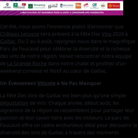
Cet été, nous avons l’immense plaisir d’annoncer que
Château Lecusse
sera présent à la Fête Des
Vins
2024 à
Gaillac
. Du 2 au 4 août, rejoignez-nous dans le magnifique
Parc de Foucaud pour célébrer la diversité et la richesse
des vins de notre région. Venez rencontrer notre équipe
de
La Grande Roche
dans notre chalet et profitez d’un
weekend convivial et festif au cœur de Gaillac.
Un Événement
Viticole
à Ne Pas Manquer
La Fête Des Vins de Gaillac est bien plus qu’une simple
dégustation
de vins. Chaque année, début août, les
vignerons de la région se rassemblent pour partager leur
passion et leur savoir-faire avec les visiteurs. Le parc de
Foucaud offre un cadre enchanteur, idéal pour découvrir la
diversité des vins de Gaillac à travers des moments