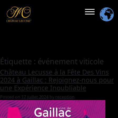
Étiquette :
événement viticole
Château Lecusse à la Fête Des Vins
2024 à Gaillac : Rejoignez-nous pour
une Expérience Inoubliable
Posted on
17 juillet 2024
by
reception