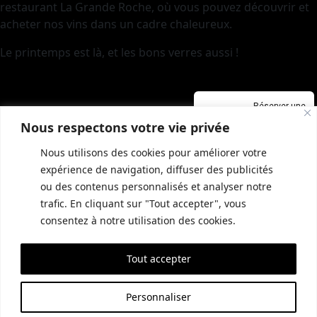
restaurant La Grande Roche, où vous pouvez découvrir et
acheter nos vins dans un cadre chaleureux.
Le printemps est là, et les bons verres aussi !
Réserver une
chambre
Nous respectons votre vie privée
Nous utilisons des cookies pour améliorer votre
expérience de navigation, diffuser des publicités
ou des contenus personnalisés et analyser notre
trafic. En cliquant sur "Tout accepter", vous
Réserver une table
INFORMATIONS COMPLÉMENTAIRES
GUIDE LOCAL
MENTIONS LÉGALES
consentez à notre utilisation des cookies.
CONDITIONS GÉNÉRALES DE VENTE (CGV)
POLITIQUE DE CONFIDENTIALITÉ
Tout accepter
SITE RÉALISÉ PAR EMPREINTE SEO
Personnaliser