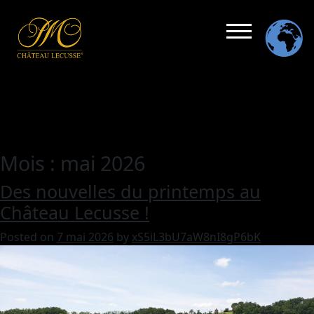
Mois :
mai 2026
Des nouvelles du printemps au
Château Lecusse !
Posted on
7 mai 2026
by
xS5iL3bU7aW8nI8gP6bK