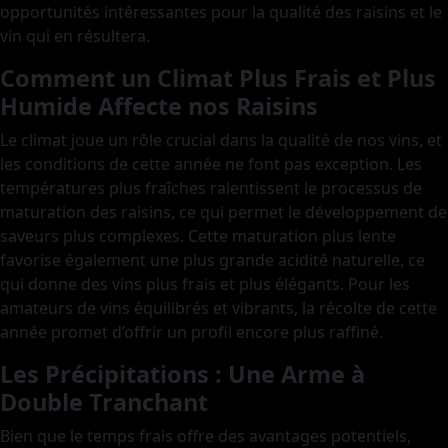
opportunités intéressantes pour la qualité des raisins et le
vin qui en résultera.
Comment un Climat Plus Frais et Plus
Humide Affecte nos Raisins
Le climat joue un rôle crucial dans la qualité de nos vins, et
les conditions de cette année ne font pas exception. Les
températures plus fraîches ralentissent le processus de
maturation des raisins, ce qui permet le développement de
saveurs plus complexes. Cette maturation plus lente
favorise également une plus grande acidité naturelle, ce
qui donne des vins plus frais et plus élégants. Pour les
amateurs de vins équilibrés et vibrants, la récolte de cette
année promet d’offrir un profil encore plus raffiné.
Les Précipitations : Une Arme à
Double Tranchant
Bien que le temps frais offre des avantages potentiels,