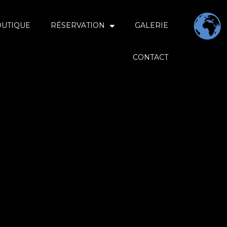
OUTIQUE
RÉSERVATION
GALERIE
CONTACT