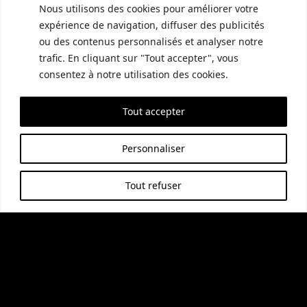
Nous utilisons des cookies pour améliorer votre
expérience de navigation, diffuser des publicités
ou des contenus personnalisés et analyser notre
trafic. En cliquant sur "Tout accepter", vous
consentez à notre utilisation des cookies.
Vendanges Tardives et Élevage en Fûts
d’Acacia
Tout accepter
Notre Vin Doux Rouge est issu de raisins
Personnaliser
Syrah récoltés
tard dans la saison
, souvent
en octobre, permettant aux raisins de
Tout refuser
développer des saveurs riches et
concentrées. Après la récolte, le vin subit
une fermentation dans des
fûts de bois
d’acacia
pendant six mois. Ce processus
d’élevage en fûts d’acacia, plutôt que le
chêne plus couramment utilisé, confère
au vin un caractère subtil mais distinct,