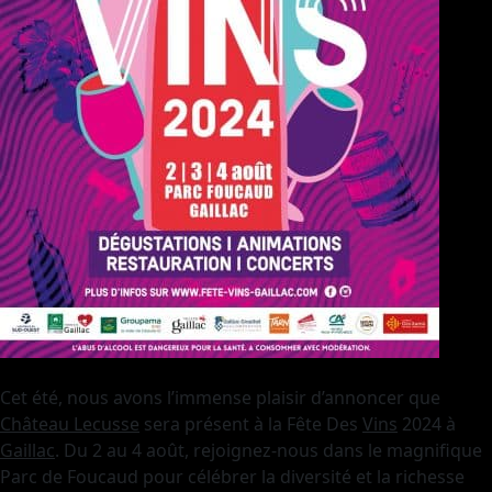
Cet été, nous avons l’immense plaisir d’annoncer que
Château Lecusse
sera présent à la Fête Des
Vins
2024 à
Gaillac
. Du 2 au 4 août, rejoignez-nous dans le magnifique
Parc de Foucaud pour célébrer la diversité et la richesse