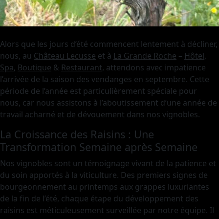
Alors que les jours d’été commencent lentement à décliner,
nous, au
Château Lecusse
et à
La Grande Roche
–
Hôtel
,
Spa
,
Boutique
&
Restaurant
, attendons avec impatience
l’arrivée de la saison des vendanges en septembre. Cette
période de l’année est particulièrement spéciale pour
nous, car nous assistons à l’aboutissement d’une année de
travail acharné et de dévouement dans nos vignobles.
La Croissance des Raisins : Une
Transformation Semaine après Semaine
Nos vignobles sont un témoignage vivant de la patience et
du soin apportés à la viticulture. Des premiers signes de
bourgeonnement au printemps aux grappes luxuriantes
de la fin de l’été, chaque étape du développement des
raisins est méticuleusement surveillée par notre équipe. Il