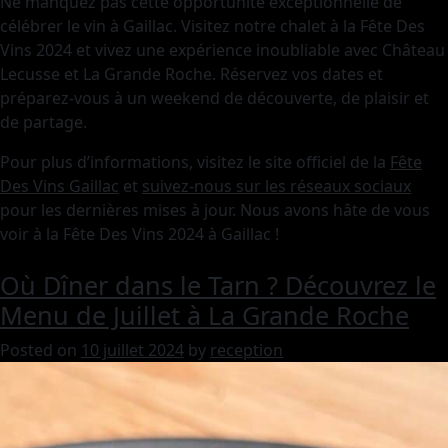
Ne manquez pas cette opportunité exceptionnelle de
célébrer le vin à Gaillac. Visitez notre chalet à la Fête Des
Vins 2024 et vivez une expérience inoubliable avec Château
Lecusse et La Grande Roche. Réservez vos dates et
préparez-vous à un weekend de découverte, de plaisir et
de partage.
Pour plus d’informations, visitez le site officiel de la
Fête
Des Vins Gaillac
et
suivez-nous sur les réseaux sociaux
pour les dernières mises à jour. Nous avons hâte de vous
voir à la Fête Des Vins 2024 à Gaillac !
Où Dîner dans le Tarn ? Découvrez le
Menu de Juillet à La Grande Roche
Posted on
10 juillet 2024
by
reception