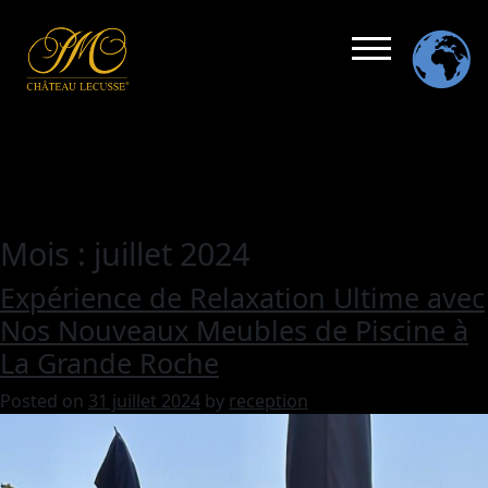
Mois :
juillet 2024
Expérience de Relaxation Ultime avec
Nos Nouveaux Meubles de Piscine à
La Grande Roche
Posted on
31 juillet 2024
by
reception