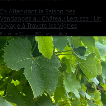
En Attendant la Saison des
Vendanges au Château Lecusse : Un
Voyage à Travers les Vignes
Posted on
24 juillet 2024
by
reception