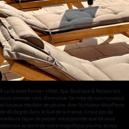
À La Grande Roche – Hôtel, Spa, Boutique & Restaurant,
nous sommes ravis d’annoncer l’arrivée de nos nouveaux
et luxueux meubles de piscine. Avec la chaleur étouffante
de 40 degrés dans le Sud de la France, il n’y a pas de
meilleure façon de passer votre journée que de vous
détendre au bord de notre magnifique piscine, et nos