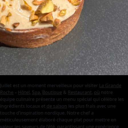
Juillet est un moment merveilleux pour visiter
La Grande
Roche
–
Hôtel
,
Spa
,
Boutique
&
Restaurant
,
où
notre
équipe culinaire présente un menu spécial qui célèbre les
ingrédients locaux et
de saison
les plus frais avec une
touche d’inspiration nordique. Notre chef a
méticuleusement élaboré chaque plat pour mettre en
valeur les saveurs de l’été, garantissant une expérience