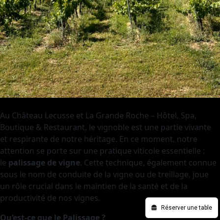
Au Château Lecusse et La Grande Roche – Hôtel, Spa,
Boutique & Restaurant, le vignoble est une partie vivante
et respirante de notre héritage. En ce moment, notre
attention se porte sur une pratique viticole essentielle :
le
palissage de vigne
. Cette technique, également connue
sous le nom de conduite de la vigne ou de treillage, joue
un rôle crucial dans le maintien de la santé et de la
productivité de nos vignes.
Réserver une table
Qu’est-ce que le Palissage ?