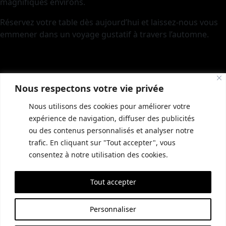
magnifiques environs.
Réservez votre table dès aujourd’hui et laissez-nous vous
emmener dans un voyage gustatif à travers l’automne.
Nous respectons votre vie privée
Nous utilisons des cookies pour améliorer votre
expérience de navigation, diffuser des publicités
ou des contenus personnalisés et analyser notre
trafic. En cliquant sur "Tout accepter", vous
INFORMATIONS COMPLÉMENTAIRES
GUIDE LOCAL
MENTIONS LÉGALES
consentez à notre utilisation des cookies.
CONDITIONS GÉNÉRALES DE VENTE (CGV)
POLITIQUE DE CONFIDENTIALITÉ
Tout accepter
SITE RÉALISÉ PAR EMPREINTE SEO
Personnaliser