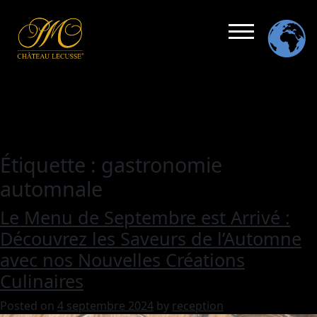
Étiquette :
gastronomie
automnale
Le Menu de Septembre est Arrivé :
Découvrez les Saveurs de l’Automne
avec nos Nouvelles Créations
Culinaires
Posted on
4 septembre 2024
by
reception