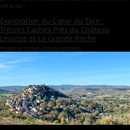
voit là-bas !
Exploration du Cœur du Tarn :
Trésors Cachés Près du Château
Lecusse et La Grande Roche
Posted on
13 mars 2024
by
reception