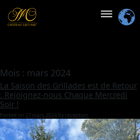
Mois :
mars 2024
La Saison des Grillades est de Retour
: Rejoignez-nous Chaque Mercredi
Soir !
Posted on
27 mars 2024
by
reception