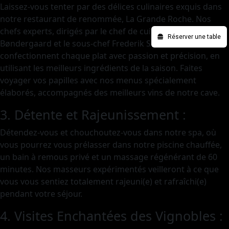
Laissez-vous tenter par des délices culinaires exquis dans
notre restaurant de renommée, La Grande Roche. Nos
chefs experts, dirigés par le chef de cuisine Mads
Réserver une table
Bøndergaard et le sous-chef Frederik Schleidt,
confectionnent chaque plat avec passion et précision, en
utilisant les meilleurs ingrédients de la saison. Faites
voyager vos papilles avec nos menus spécialement
élaborés, accompagnés des meilleurs vins de notre cave.
3. Détente et Rajeunissement :
Détendez-vous et chouchoutez-vous dans notre spa, où
vous pourrez vous prélasser dans notre piscine chauffée,
un bain à remous privé et un massage régénérant de 60
minutes. Nos masseurs expérimentés veilleront à ce que
vous vous sentiez totalement rajeuni(e) et rafraîchi(e)
pendant votre séjour.
4. Visites Enchantées des Vignobles :