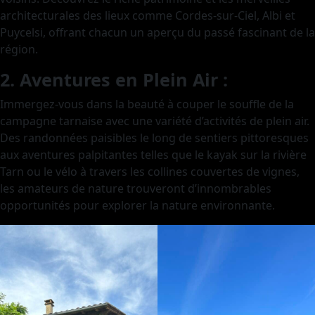
architecturales des lieux comme Cordes-sur-Ciel, Albi et
Puycelsi, offrant chacun un aperçu du passé fascinant de la
région.
2. Aventures en Plein Air :
Immergez-vous dans la beauté à couper le souffle de la
campagne tarnaise avec une variété d’activités de plein air.
Des randonnées paisibles le long de sentiers pittoresques
aux aventures palpitantes telles que le kayak sur la rivière
Tarn ou le vélo à travers les collines couvertes de vignes,
les amateurs de nature trouveront d’innombrables
opportunités pour explorer la nature environnante.