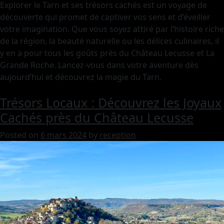
Explorer le Tarn et ses trésors cachés est un voyage de
découverte qui promet de captiver vos sens et d’éveiller
votre imagination. Que vous soyez attiré par l’histoire riche
de la région, la beauté naturelle ou les délices culinaires, il
y en a pour tous les goûts près du Château Lecusse et La
Grande Roche. Lancez-vous dans votre aventure dès
aujourd’hui et découvrez la magie du Tarn.
Trésors Locaux : Découvrez les Joyaux
Cachés près du Château Lecusse
Posted on
6 mars 2024
by
reception