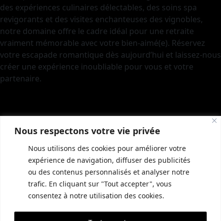
des expériences culinaires délectables, des soins spa
revigorants et des visites enchanteuses des vignobles,
notre domaine offre le cadre idéal pour une retraite
vraiment mémorable avec votre bien-aimé(e). Réservez
votre escapade romantique dès aujourd’hui et laissez-nous
créer une expérience inoubliable pour vous et votre
partenaire.
Nous respectons votre vie privée
Nous utilisons des cookies pour améliorer votre
expérience de navigation, diffuser des publicités
ou des contenus personnalisés et analyser notre
trafic. En cliquant sur "Tout accepter", vous
INFORMATIONS COMPLÉMENTAIRES
GUIDE LOCAL
MENTIONS LÉGALES
consentez à notre utilisation des cookies.
CONDITIONS GÉNÉRALES DE VENTE (CGV)
POLITIQUE DE CONFIDENTIALITÉ