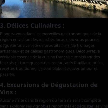
3. Délices Culinaires :
Plongez-vous dans les merveilles gastronomiques de la
région en visitant les marchés locaux, où vous pourrez
déguster une variété de produits frais, de fromages
artisanaux et de délices gastronomiques. Découvrez la
véritable essence de la cuisine française en visitant des
bistrots pittoresques et des restaurants familiaux, où les
recettes traditionnelles sont élaborées avec amour et
passion.
4. Excursions de Dégustation de
Vins :
Aucune visite dans la région du Tarn ne serait complète
sans explorer ses vignobles renommés et déguster les vins