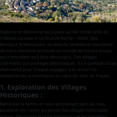
Explorez et découvrez les joyaux cachés nichés près du
Château Lecusse et La Grande Roche – Hôtel, Spa,
Boutique & Restaurant. Au-delà de l’ambiance charmante
de notre domaine se trouve un monde de trésors locaux
qui n’attendent qu’à être découverts. Des villages
charmants aux paysages pittoresques, il y a quelque chose
d’enchanté pour chaque voyageur à la recherche
d’expériences authentiques au cœur du Tarn, en France.
1. Exploration des Villages
Historiques :
Remontez le temps en vous promenant dans les rues
pavées et les ruelles anciennes des villages historiques
voisins. Découvrez le riche patrimoine et les merveilles