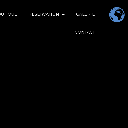
OUTIQUE
RÉSERVATION
GALERIE
CONTACT