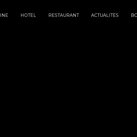
INE
HOTEL
RESTAURANT
ACTUALITES
B