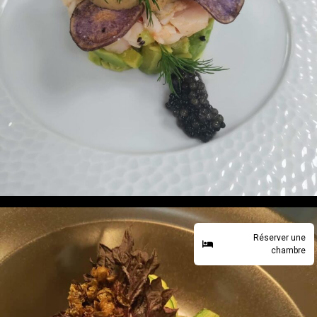
Réserver une
chambre