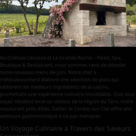
Au Château Lecusse et La Grande Roche – Hôtel, Spa,
Boutique & Restaurant, nous sommes ravis de dévoiler
notre nouveau menu de juin. Notre chef a
méticuleusement élaboré une sélection de plats qui
célèbrent les meilleurs ingrédients de la saison,
promettant une expérience culinaire inoubliable. Que vous
soyez résident local ou visiteur de la région du Tarn, notre
restaurant près d’Albi, Gaillac et Cordes-sur-Ciel offre une
aventure gastronomique à ne pas manquer.
Un Voyage Culinaire à Travers des Saveurs