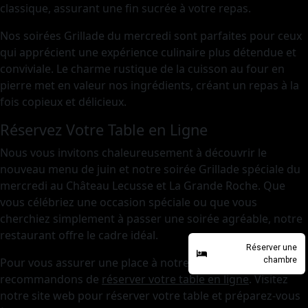
classique, assurant une fin sucrée à votre repas.
Nos soirées Grillade du mercredi sont parfaites pour ceux
qui apprécient une expérience culinaire plus détendue et
conviviale. Le charme rustique de la cuisson au four en
pierre met en valeur nos ingrédients, créant un repas à la
fois copieux et délicieux.
Réservez Votre Table en Ligne
Nous vous invitons chaleureusement à découvrir le
nouveau menu de juin et notre soirée Grillade spéciale du
mercredi au Château Lecusse et La Grande Roche. Que
vous célébriez une occasion spéciale ou que vous
cherchiez simplement à passer une soirée agréable, notre
restaurant offre le cadre idéal.
Réserver une
Pour vous assurer une place à notre table, nous vous
chambre
recommandons de
réserver votre table en ligne
. Visitez
notre site web pour réserver votre table et préparez-vous