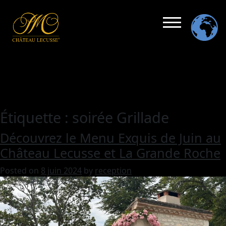
Étiquette :
soirée Grillade
Découvrez le Menu Exquis de Juin au
Château Lecusse et La Grande Roche
Posted on
8 juin 2024
by
reception