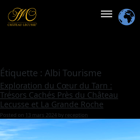
Étiquette :
Albi Tourisme
Exploration du Cœur du Tarn :
Trésors Cachés Près du Château
Lecusse et La Grande Roche
Posted on
13 mars 2024
by
reception