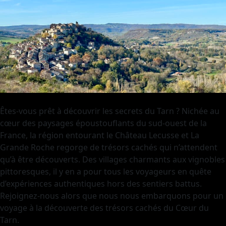
Êtes-vous prêt à découvrir les secrets du Tarn ? Nichée au
cœur des paysages époustouflants du sud-ouest de la
France, la région entourant le Château Lecusse et La
Grande Roche regorge de trésors cachés qui n’attendent
qu’à être découverts. Des villages charmants aux vignobles
pittoresques, il y en a pour tous les voyageurs en quête
d’expériences authentiques hors des sentiers battus.
Rejoignez-nous alors que nous nous embarquons pour un
voyage à la découverte des trésors cachés du Cœur du
Tarn.