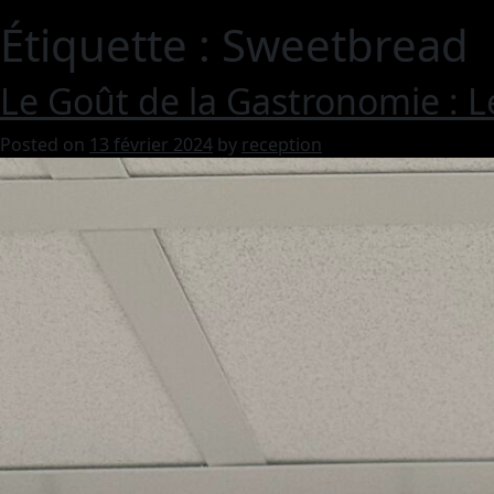
Étiquette :
Sweetbread
Le Goût de la Gastronomie : 
Posted on
13 février 2024
by
reception