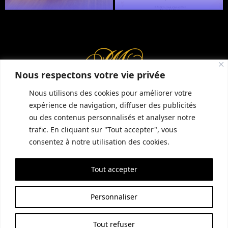
Réserver une table
Nous respectons votre vie privée
Nous utilisons des cookies pour améliorer votre
expérience de navigation, diffuser des publicités
ou des contenus personnalisés et analyser notre
INFORMATIONS COMPLÉMENTAIRES
GUIDE LOCAL
MENTIONS LÉGALES
trafic. En cliquant sur "Tout accepter", vous
CONDITIONS GÉNÉRALES DE VENTE (CGV)
POLITIQUE DE CONFIDENTIALITÉ
consentez à notre utilisation des cookies.
Tout accepter
SITE RÉALISÉ PAR EMPREINTE SEO
Personnaliser
Tout refuser