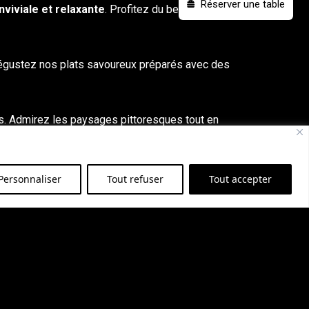
Réserver une table
viviale et relaxante
. Profitez du beau temps
 Dégustez nos plats savoureux préparés avec des
s. Admirez les paysages pittoresques tout en
à l’avance
. Venez passer un moment agréable
Personnaliser
Tout refuser
Tout accepter
isir de vous accueillir et de vous offrir une