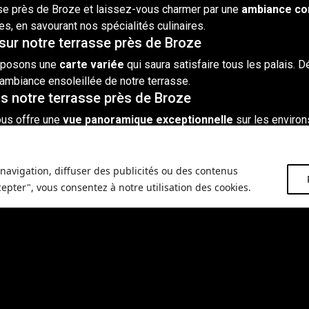
sse près de Broze et laissez-vous charmer par une
ambiance con
es, en savourant nos spécialités culinaires.
 sur notre terrasse près de Broze
roposons une
carte variée
qui saura satisfaire tous les palais.
 l’ambiance ensoleillée de notre terrasse.
s notre terrasse près de Broze
ous offre une
vue panoramique exceptionnelle
sur les environ
t l’endroit idéal pour se détendre et se ressourcer.
sse près de Broze
navigation, diffuser des publicités ou des contenus
rès de Broze, nous vous recommandons de
réserver votre table 
cepter", vous consentez à notre utilisation des cookies.
endant dans une ambiance conviviale et accueillante.
able sur notre terrasse près de Broze
ès de Broze, veuillez nous
contacter
. Notre équipe se fera un pla