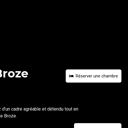
Broze
Réserver une chambre
ez d’un cadre agréable et détendu tout en
de Broze.