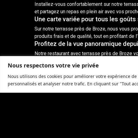
Installez-vous confortablement sur notre terra
et partagez un repas en plein air avec vos proch
Une carte variée pour tous les goûts
Sur notre terrasse près de Broze, nous vous p
produits frais et de qualité, tout en profitant de
Profitez de la vue panoramique depui
Notre restaurant avec terrasse près de Broze v
dégustant nos mets savoureux. Notre terrasse es
Nous respectons votre vie privée
Réservez votre table sur notre terra
Nous utilisons des cookies pour améliorer votre expérience de 
Pour profiter de notre terrasse ensoleillée p
personnalisés et analyser notre trafic. En cliquant sur "Tout ac
en savourant nos plats délicieux et en vous dét
Contactez-nous pour réserver votre t
Pour réserver votre table sur notre terrasse pr
expérience culinaire en plein air inoubliable.