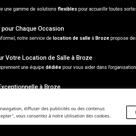
re une gamme de solutions
flexibles
pour accueillir toutes sorte
e pour Chaque Occasion
nformel, notre service de
location de salle
à
Broze
propose des
ur Votre Location de Salle à Broze
prennent une équipe
dédiée
pour vous aider dans l’organisatio
Exceptionnelle à Broze
lle
, vous offrez à vos invités une expérience
mémorable
, grâc
navigation, diffuser des publicités ou des contenus
s Salles de Location à Broze
cepter", vous consentez à notre utilisation des cookies.
e
unique
qui ajoutera une touche d’élégance et de professionnali