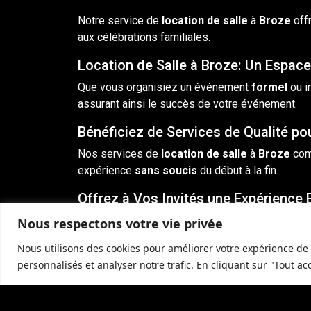
Notre service de
location
de
salle
à
Broze
off
aux célébrations familiales.
Location de Salle à Broze: Un Espac
Que vous organisiez un événement
formel
ou i
assurant ainsi le succès de votre événement.
Bénéficiez de Services de Qualité po
Nos services de
location de salle
à
Broze
com
expérience
sans soucis
du début à la fin.
Offrez à Vos Invités une Expérience 
En choisissant
Broze
pour votre
location de sa
Nous respectons votre vie privée
attentionné.
Nous utilisons des cookies pour améliorer votre expérience de 
Transformez Vos Événements avec No
personnalisés et analyser notre trafic. En cliquant sur "Tout ac
Nos salles de location à
Broze
offrent un cadr
l’occasion.