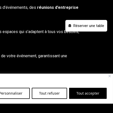
s d’
événements
, des
réunions
d’entreprise
Réserver une table
 espaces qui s’adaptent à tous vos besoins,
n de votre événement, garantissant une
e à nos installations de qualité et notre service
Personnaliser
Tout refuser
Tout accepter
sme à votre événement, quelle que soit