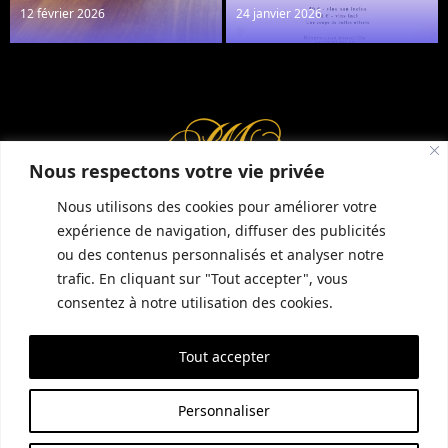
12 février 2026
24 janvier 2026
Réserver une table
Nous respectons votre vie privée
Nous utilisons des cookies pour améliorer votre
expérience de navigation, diffuser des publicités
ou des contenus personnalisés et analyser notre
INFORMATIONS COMPLÉMENTAIRES
GUIDE LOCAL
MENTIONS LÉGALES
trafic. En cliquant sur "Tout accepter", vous
CONDITIONS GÉNÉRALES DE VENTE (CGV)
POLITIQUE DE CONFIDENTIALITÉ
consentez à notre utilisation des cookies.
Tout accepter
SITE RÉALISÉ PAR EMPREINTE SEO
Personnaliser