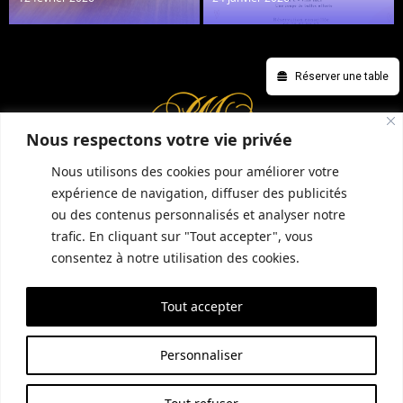
Réserver une table
Nous respectons votre vie privée
Nous utilisons des cookies pour améliorer votre
expérience de navigation, diffuser des publicités
ou des contenus personnalisés et analyser notre
INFORMATIONS COMPLÉMENTAIRES
GUIDE LOCAL
MENTIONS LÉGALES
trafic. En cliquant sur "Tout accepter", vous
CONDITIONS GÉNÉRALES DE VENTE (CGV)
POLITIQUE DE CONFIDENTIALITÉ
consentez à notre utilisation des cookies.
Tout accepter
SITE RÉALISÉ PAR EMPREINTE SEO
Personnaliser