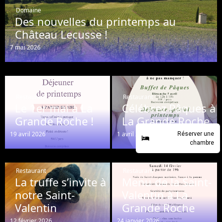
Domaine
Des nouvelles du printemps au
Château Lecusse !
7 mai 2026
Restaurant
Restaurant
Le 1er mai à La
Célébrez Pâques à
Grande Roche !
La Grande Roche
19 avril 2026
1 avril 2026
Réserver une
chambre
Restaurant
Restaurant
La truffe s’invite à
Menu de la Saint-
notre Saint-
Valentin à La
Valentin
Grande Roche
12 février 2026
24 janvier 2026