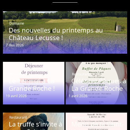
Domaine
Des nouvelles du printemps au
Château Lecusse !
7 mai 2026
Restaurant
Restaurant
Le 1er mai à La
Célébrez Pâques à
Grande Roche !
La Grande Roche
19 avril 2026
1 avril 2026
Restaurant
Restaurant
La truffe s’invite à
Menu de la Saint-