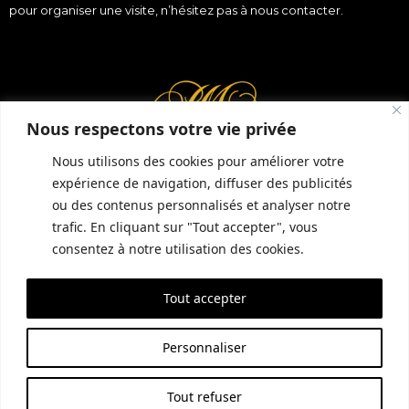
pour organiser une visite, n’hésitez pas à nous
contacter
.
Nous respectons votre vie privée
Réserver une table
Nous utilisons des cookies pour améliorer votre
expérience de navigation, diffuser des publicités
ou des contenus personnalisés et analyser notre
INFORMATIONS COMPLÉMENTAIRES
GUIDE LOCAL
MENTIONS LÉGALES
trafic. En cliquant sur "Tout accepter", vous
CONDITIONS GÉNÉRALES DE VENTE (CGV)
POLITIQUE DE CONFIDENTIALITÉ
consentez à notre utilisation des cookies.
Tout accepter
SITE RÉALISÉ PAR EMPREINTE SEO
Personnaliser
Tout refuser