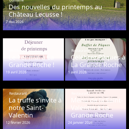
Domaine
Des nouvelles du printemps au
Château Lecusse !
7 mai 2026
Restaurant
Restaurant
Le 1er mai à La
Célébrez Pâques à
Grande Roche !
La Grande Roche
19 avril 2026
1 avril 2026
Restaurant
Restaurant
La truffe s’invite à
Menu de la Saint-
notre Saint-
Valentin à La
Valentin
Grande Roche
12 février 2026
24 janvier 2026