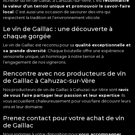
Acheter
du vin de Gaillac à Cahuzac-sur-Vère, c’est
reconnaître
la valeur d’un terroir unique et promouvoir le savoir-faire
local
. C’est aussi une occasion de savourer des vins qui
respectent la tradition et l’environnement
viticole
.
Le vin de Gaillac : une découverte à
chaque gorgée
Le vin de Gaillac est reconnu pour sa
qualité exceptionnelle et
sa grande diversité
. Chaque bouteille offre une expérience
sensorielle unique, un hommage à notre terroir et à
l’engagement de nos vignerons.
Rencontre avec nos producteurs de vin
de Gaillac à Cahuzac-sur-Vère
Nos producteurs de vin de Gaillac à Cahuzac-sur-Vère sont
ravis
de vous faire partager leur passion et leur expertise
. Ils
vous accueillent chaleureusement pour vous faire découvrir leurs
vins et leur
domaine
.
Prenez contact pour votre achat de vin
de Gaillac
Nous sommes à votre disposition pour
vous accompagner