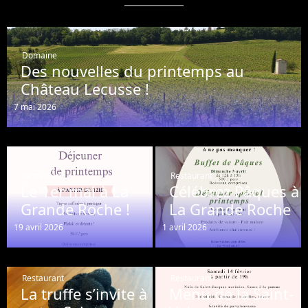
Domaine
Des nouvelles du printemps au
Château Lecusse !
7 mai 2026
Restaurant
Restaurant
Le 1er mai à La
Célébrez Pâques à
Grande Roche !
La Grande Roche
19 avril 2026
1 avril 2026
Restaurant
Restaurant
La truffe s’invite à
Menu de la Saint-