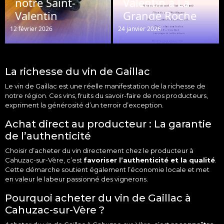
notre Saint-
Valentin à La
Valentin
Grande Roche
12 février 2026
24 janvier 2026
La richesse du vin de Gaillac
Le
vin
de
Gaillac
est une réelle manifestation de la richesse de
notre région. Ces
vins
, fruits du savoir-faire de nos producteurs,
expriment la générosité d’un terroir d’exception.
Achat direct au producteur : La garantie
de l’authenticité
Choisir d’acheter du vin directement chez le producteur à
Cahuzac-sur-Vère, c’est
favoriser l’authenticité et la qualité
.
Cette démarche soutient également l’économie locale et met
en valeur le labeur passionné des vignerons.
Pourquoi acheter du vin de Gaillac à
Cahuzac-sur-Vère ?