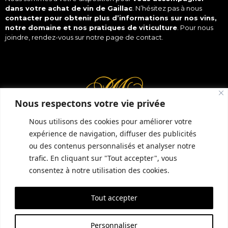
dans votre
achat
de vin de Gaillac
. N’hésitez pas à nous
contacter pour obtenir plus d’informations sur nos vins,
notre domaine et nos pratiques de viticulture
. Pour nous
joindre, rendez-vous sur notre page de
contact
.
Nous respectons votre vie privée
Nous utilisons des cookies pour améliorer votre
expérience de navigation, diffuser des publicités
ou des contenus personnalisés et analyser notre
INFORMATIONS COMPLÉMENTAIRES
GUIDE LOCAL
MENTIONS LÉGALES
trafic. En cliquant sur "Tout accepter", vous
CONDITIONS GÉNÉRALES DE VENTE (CGV)
POLITIQUE DE CONFIDENTIALITÉ
consentez à notre utilisation des cookies.
Tout accepter
SITE RÉALISÉ PAR EMPREINTE SEO
Personnaliser