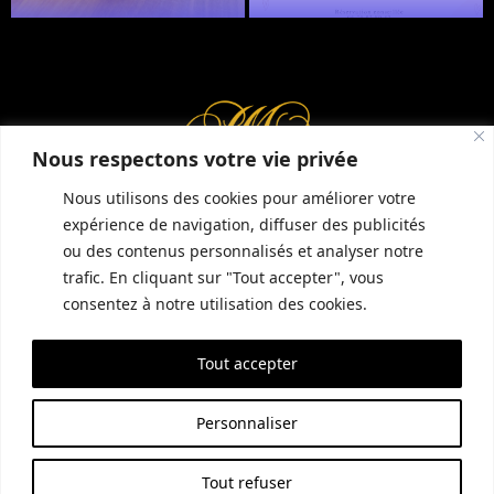
Réserver une table
Nous respectons votre vie privée
Nous utilisons des cookies pour améliorer votre
expérience de navigation, diffuser des publicités
ou des contenus personnalisés et analyser notre
INFORMATIONS COMPLÉMENTAIRES
GUIDE LOCAL
MENTIONS LÉGALES
trafic. En cliquant sur "Tout accepter", vous
CONDITIONS GÉNÉRALES DE VENTE (CGV)
POLITIQUE DE CONFIDENTIALITÉ
consentez à notre utilisation des cookies.
Tout accepter
SITE RÉALISÉ PAR EMPREINTE SEO
Personnaliser
Tout refuser