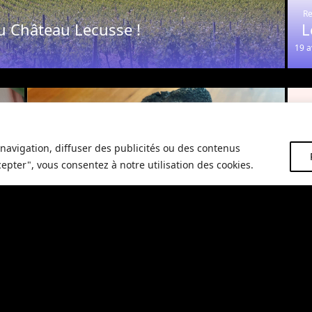
Re
u Château Lecusse !
L
19 a
navigation, diffuser des publicités ou des contenus
cepter", vous consentez à notre utilisation des cookies.
Restaurant
Re
La truffe s’invite à notre Saint-
M
Valentin
G
12 février 2026
24 j
Un séjour de rêve à Puycelsi
ans le
Tarn
, l’un des plus beaux villages de France. Immergez-vous d