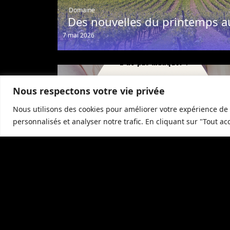
Domaine
Des nouvelles du printemps a
7 mai 2026
Nous respectons votre vie privée
Nous utilisons des cookies pour améliorer votre expérience de 
personnalisés et analyser notre trafic. En cliquant sur "Tout ac
Restaurant
Célébrez Pâques à La Grande
Roche
1 avril 2026
Envisagez de
reserver
un
hôtel
près de
Puycelsi
d