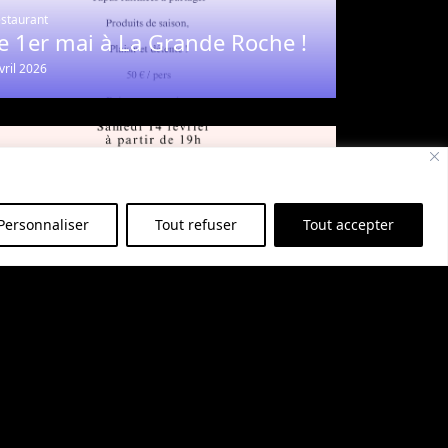
staurant
e 1er mai à La Grande Roche !
vril 2026
Personnaliser
Tout refuser
Tout accepter
staurant
enu de la Saint-Valentin à La
rande Roche
anvier 2026
ans le
charme
authentique et la beauté naturelle de