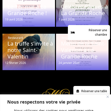
Restaurant
Restaurant
Le 1er mai à La
Célébrez Pâques à
Grande Roche !
La Grande Roche
19 avril 2026
1 avril 2026
Réserver une
chambre
Restaurant
Restaurant
La truffe s’invite à
Menu de la Saint-
notre Saint-
Valentin à La
Valentin
Grande Roche
12 février 2026
24 janvier 2026
Réserver une table
Nous respectons votre vie privée
Nous utilisons des cookies pour améliorer votre