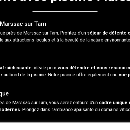
 Marssac sur Tarn
tué près de
Marssac
sur
Tarn
. Profitez d’un
séjour de détente e
le aux attractions locales et à la beauté de la nature environnan
afraîchissante
, idéale pour
vous détendre et vous ressourc
er
au bord de la piscine. Notre piscine offre également une
vue 
ique
rès de
Marssac sur Tarn
, vous serez entouré d’un
cadre unique 
 modernes
. Plongez dans l’ambiance apaisante du domaine vitico
t