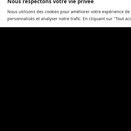
Nous respectons votre vie privée
Ne manquez pas l’opportunité de
séjourner da
Nous utilisons des cookies pour améliorer votre expérience de 
votre place
. Profitez d’un
séjour mémorable
,
personnalisés et analyser notre trafic. En cliquant sur "Tout ac
vivre cette
expérience unique
.
Contactez-nous pour réserver votre 
Pour
réserver votre séjour
dans notre
héber
contact
. Notre équipe se fera un plaisir de ré
profiter d’un
hébergement d’exception
.
Découvrez Marssac sur Tarn et ses 
Marssac sur Tarn et ses environs regorgent d’
ac
les
vins
locaux
et profitez des
paysages pitt
attractions locales et à la beauté naturelle d