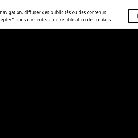
ns notre hébergement avec piscine près de Marssac sur T
navigation, diffuser des publicités ou des contenus
 mêlant
détente, confort et découverte du domaine viticole
.
cepter", vous consentez à notre utilisation des cookies.
séjour
gement avec piscine près de Marssac sur Tarn
, contactez-n
pondre à toutes vos questions et de vous aider à
planifier votre 
environs
tivités et de sites à découvrir
. Explorez les
charmant
s villa
oresques
. Notre hébergement est
idéalement situé près de M
e la région
.