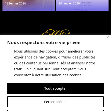
12 février 2026
24 janvier 2026
Réserver une table
Nous respectons votre vie privée
Nous utilisons des cookies pour améliorer votre
expérience de navigation, diffuser des publicités
ou des contenus personnalisés et analyser notre
INFORMATIONS COMPLÉMENTAIRES
GUIDE LOCAL
MENTIONS LÉGALES
trafic. En cliquant sur "Tout accepter", vous
CONDITIONS GÉNÉRALES DE VENTE (CGV)
POLITIQUE DE CONFIDENTIALITÉ
consentez à notre utilisation des cookies.
Tout accepter
SITE RÉALISÉ PAR EMPREINTE SEO
Personnaliser