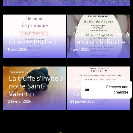
Restaurant
Restaurant
Le 1er mai à La
Célébrez Pâques à
Grande Roche !
La Grande Roche
19 avril 2026
1 avril 2026
Restaurant
Restaurant
La truffe s’invite à
Menu de la Saint-
notre Saint-
Valentin à La
Réserver une
Valentin
Grande Roche
chambre
12 février 2026
24 janvier 2026