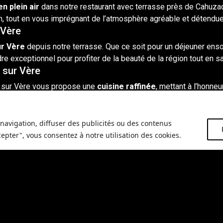
n plein air
dans notre restaurant avec terrasse près de
Cahuza
n
, tout en vous imprégnant de l’atmosphère agréable et détendue
 Vère
ur Vère
depuis notre terrasse. Que ce soit pour un
déjeuner
ensol
re exceptionnel pour profiter de la beauté de la région tout en sa
 sur Vère
c sur Vère vous propose une
cuisine raffinée
, mettant à l’honne
tent une expérience gustative inoubliable dans un cadre enchant
navigation, diffuser des publicités ou des contenus
agnifique terrasse près de Cahuzac sur Vère.
Réservez dès mai
cepter", vous consentez à notre utilisation des cookies.
biance chaleureuse et une vue panoramique à couper le souffle.
 avec terrasse près de Cahuzac sur Vère, veuillez nous
contacte
ire exceptionnelle.