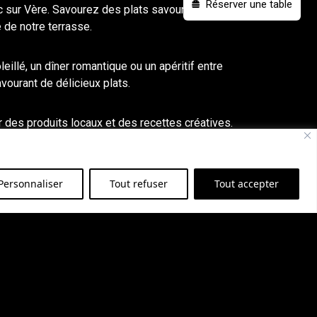
Réserver une table
c
sur Vère. Savourez des plats savoureux
 de notre terrasse.
eillé, un dîner
romantique
ou un apéritif entre
vourant de délicieux plats.
ur des produits locaux et des recettes créatives.
eur.
ntenant votre table
pour profiter d’une soirée
Personnaliser
Tout refuser
Tout accepter
r
. Notre équipe se fera un plaisir de vous