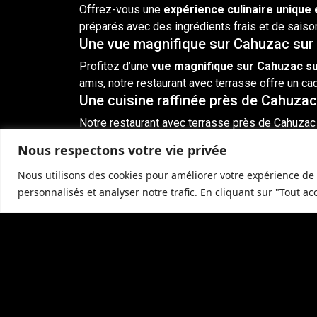
Offrez-vous une
expérience culinaire unique e
préparés avec des ingrédients frais et
de saiso
Une vue magnifique sur Cahuzac sur
Profitez d’une
vue magnifique sur Cahuzac s
amis, notre restaurant avec terrasse offre un cad
Une cuisine raffinée près de Cahuzac
Notre restaurant avec terrasse près de Cahuza
Notre chef talentueux et son équipe vous promet
Nous respectons votre vie privée
Réservez votre table dès maintenant
Nous utilisons des cookies pour améliorer votre expérience de 
Ne manquez pas l’occasion de dîner sur notre m
personnalisés et analyser notre trafic. En cliquant sur "Tout ac
inoubliable, alliant une cuisine exquise, une am
Contactez-nous pour réserver
Pour réserver votre table dans notre restaurant
accueillir et de vous offrir une expérience culina