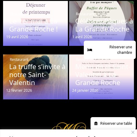
Restaurant
Restaurant
Le 1er mai à La
Célébrez Pâques à
Grande Roche !
La Grande Roche
19 avril 2026
1 avril 2026
Réserver une
chambre
Restaurant
Restaurant
La truffe s’invite à
Menu de la Saint-
notre Saint-
Valentin à La
Valentin
Grande Roche
12 février 2026
24 janvier 2026
Réserver une table