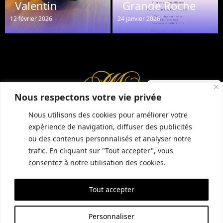
Valentin
Grande Roche
12 février 2026
24 janvier 2026
Réserver une table
Nous respectons votre vie privée
Nous utilisons des cookies pour améliorer votre
expérience de navigation, diffuser des publicités
ou des contenus personnalisés et analyser notre
INFORMATIONS COMPLÉMENTAIRES
GUIDE LOCAL
MENTIONS LÉGALES
trafic. En cliquant sur "Tout accepter", vous
CONDITIONS GÉNÉRALES DE VENTE (CGV)
POLITIQUE DE CONFIDENTIALITÉ
consentez à notre utilisation des cookies.
Tout accepter
SITE RÉALISÉ PAR EMPREINTE SEO
Personnaliser