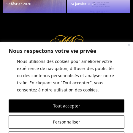
12 février 2026
24 janvier 2026
Réserver une table
Nous respectons votre vie privée
Nous utilisons des cookies pour améliorer votre
expérience de navigation, diffuser des publicités
ou des contenus personnalisés et analyser notre
INFORMATIONS COMPLÉMENTAIRES
GUIDE LOCAL
MENTIONS LÉGALES
trafic. En cliquant sur "Tout accepter", vous
CONDITIONS GÉNÉRALES DE VENTE (CGV)
POLITIQUE DE CONFIDENTIALITÉ
consentez à notre utilisation des cookies.
Tout accepter
SITE RÉALISÉ PAR EMPREINTE SEO
Personnaliser