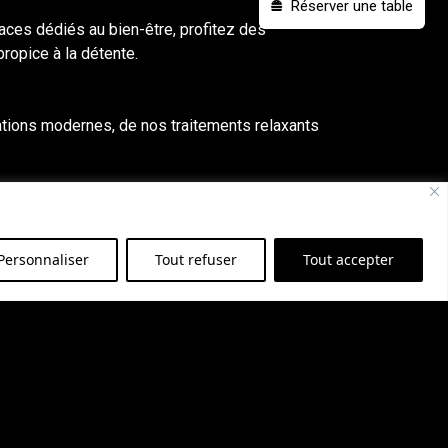
Réserver une table
ces dédiés au bien-être, profitez des
ropice à la détente.
lations modernes, de nos traitements relaxants
hérapeutes expérimentés vous offrir des
isantes.
Personnaliser
Tout refuser
Tout accepter
e page de
contact
pour obtenir plus