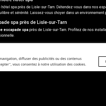
 hôtel spa près de Lisle-sur-Tarn. Détendez-vous dans nos espa
ilibre et sérénité. Laissez-vous choyer dans un environnement p
ade spa près de Lisle-sur-Tarn
re escapade spa
près de Lisle-sur-Tarn. Profitez de nos instal
ionnelle.
s dans notre hôtel spa
 des massages
pour votre corps et votre esprit. Laissez nos t
tale. Retrouvez énergie et équilibre grâce à des techniques apa
navigation, diffuser des publicités ou des contenus
cepter", vous consentez à notre utilisation des cookies.
séjour spa
r-Tarn,
n’hésitez pas à nous contacter
. Rendez-vous sur notr
elaxation.