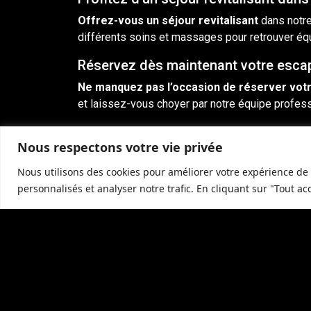
Offrez-vous un séjour revitalisant
dans notre
différents soins et massages pour retrouver équ
Réservez dès maintenant votre escap
Ne manquez pas l’occasion de réserver vot
et laissez-vous choyer par notre équipe profess
Découvrez les bienfaits des massage
Nous respectons votre vie privée
Lors de votre séjour,
découvrez les bienfaits
moments de relaxation profonde et de détente to
Nous utilisons des cookies pour améliorer votre expérience de 
personnalisés et analyser notre trafic. En cliquant sur "Tout ac
Contactez-nous pour réserver votre 
Pour réserver votre séjour spa près de Lisle-su
d’informations et démarrer votre expérience de r