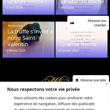
Grande Roche !
La Grande Roche
19 avril 2026
1 avril 2026
Réserver une
Restaurant
Restaurant
chambre
La truffe s’invite à
Menu de la Saint-
notre Saint-
Valentin à La
Valentin
Grande Roche
12 février 2026
24 janvier 2026
Réserver une table
Nous respectons votre vie privée
Nous utilisons des cookies pour améliorer votre
expérience de navigation, diffuser des publicités
ou des contenus personnalisés et analyser notre