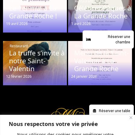
Restaurant
Restaurant
Le 1er mai à La
Célébrez Pâques à
Grande Roche !
La Grande Roche
19 avril 2026
1 avril 2026
Réserver une
chambre
Restaurant
Restaurant
La truffe s’invite à
Menu de la Saint-
notre Saint-
Valentin à La
Valentin
Grande Roche
12 février 2026
24 janvier 2026
Réserver une table
Nous respectons votre vie privée
Nous utilisons des cookies pour améliorer votre