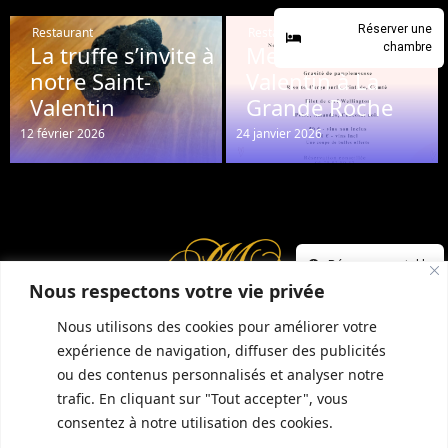
Réserver une
Restaurant
Restaurant
La truffe s’invite à
Menu de la Saint-
chambre
notre Saint-
Valentin à La
Valentin
Grande Roche
12 février 2026
24 janvier 2026
Réserver une table
Nous respectons votre vie privée
Nous utilisons des cookies pour améliorer votre
expérience de navigation, diffuser des publicités
ou des contenus personnalisés et analyser notre
INFORMATIONS COMPLÉMENTAIRES
GUIDE LOCAL
MENTIONS LÉGALES
trafic. En cliquant sur "Tout accepter", vous
CONDITIONS GÉNÉRALES DE VENTE (CGV)
POLITIQUE DE CONFIDENTIALITÉ
consentez à notre utilisation des cookies.