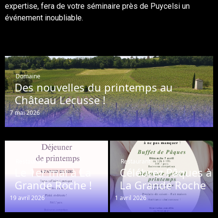
expertise, fera de votre séminaire près de Puycelsi un
événement inoubliable.
Domaine
Des nouvelles du printemps au
Château Lecusse !
7 mai 2026
Restaurant
Restaurant
Le 1er mai à La
Célébrez Pâques à
Grande Roche !
La Grande Roche
19 avril 2026
1 avril 2026