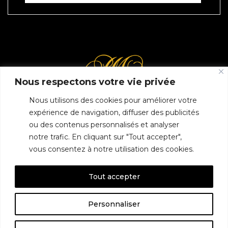
Nous respectons votre vie privée
Nous utilisons des cookies pour améliorer votre
expérience de navigation, diffuser des publicités
ou des contenus personnalisés et analyser
INFORMATIONS COMPLÉMENTAIRES
GUIDE LOCAL
MENTIONS LÉGALES
notre trafic. En cliquant sur "Tout accepter",
CONDITIONS GÉNÉRALES DE VENTE (CGV)
POLITIQUE DE CONFIDENTIALITÉ
vous consentez à notre utilisation des cookies.
Tout accepter
SITE RÉALISÉ PAR EMPREINTE SEO
Personnaliser