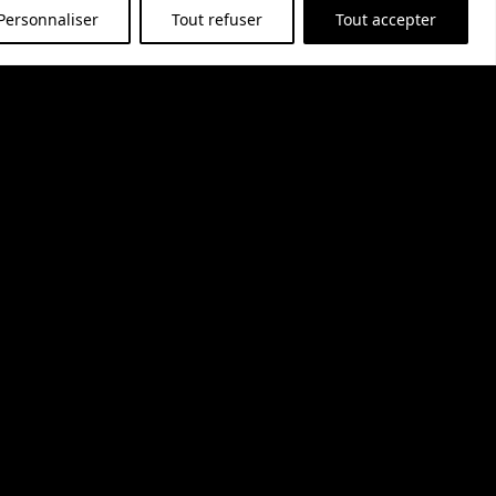
Personnaliser
Tout refuser
Tout accepter
70,06
€
r au panier