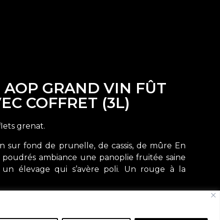
 AOP GRAND VIN FÛT
EC COFFRET (3L)
lets grenat.
fin sur fond de prunelle, de cassis, de mûre En
s poudrés ambiance une panoplie fruitée saine
un élevage qui s’avère poli. Un rouge à la
agner gibier, viande en sauce au fromage avec
finage.