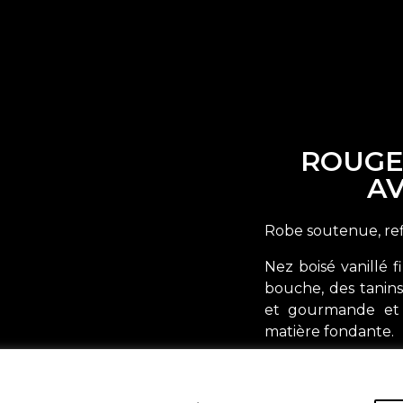
ROUGE
AV
Robe soutenue, ref
Nez boisé vanillé 
bouche, des tanin
et gourmande et 
matière fondante.
Idéal pour accomp
plusieurs mois d’af