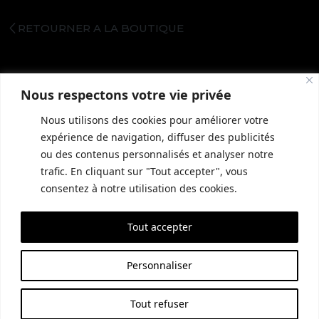
RETOURNER A LA BOUTIQUE
Nous respectons votre vie privée
Nous utilisons des cookies pour améliorer votre
expérience de navigation, diffuser des publicités
ou des contenus personnalisés et analyser notre
trafic. En cliquant sur "Tout accepter", vous
INFORMATIONS COMPLÉMENTAIRES
GUIDE LOCAL
MENTIONS LÉGALES
consentez à notre utilisation des cookies.
CONDITIONS GÉNÉRALES DE VENTE (CGV)
POLITIQUE DE CONFIDENTIALITÉ
Tout accepter
SITE RÉALISÉ PAR EMPREINTE SEO
Personnaliser
Tout refuser