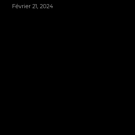
Février 21, 2024