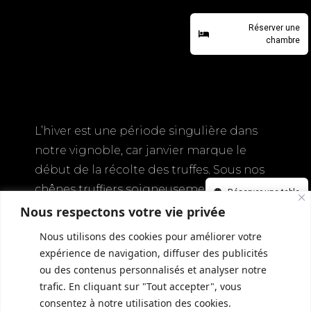
Réserver une
chambre
L’hiver est une période singulière dans
notre vignoble, car janvier marque le
début de la récolte des truffes. Sous nos
chênes truffiers soigneusement
Réserver une table
entretenus, ces précieux trésors culinaires
Nous respectons votre vie privée
se cachent sous terre, attendants d’être
Nous utilisons des cookies pour améliorer votre
découverts.
expérience de navigation, diffuser des publicités
ou des contenus personnalisés et analyser notre
La récolte est effectuée en collaboration
trafic. En cliquant sur "Tout accepter", vous
avec des trufficulteurs expérimentés et
consentez à notre utilisation des cookies.