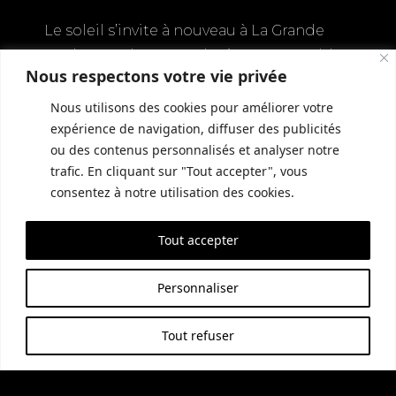
Le soleil s’invite à nouveau à La Grande
Roche avec le retour des incontournables
Nous respectons votre vie privée
soirées grillades , tous les mercredis à
Réserver une table
partir de 19h30 !
Nous utilisons des cookies pour améliorer votre
expérience de navigation, diffuser des publicités
Ambiance conviviale, grillades
ou des contenus personnalisés et analyser notre
savoureuses préparées sur place, et
trafic. En cliquant sur "Tout accepter", vous
consentez à notre utilisation des cookies.
coucher de soleil en toile de fond.
Tous les ingrédients sont réunis pour
Tout accepter
passer un moment chaleureux entre amis
ou en famille.
Personnaliser
Que vous soyez amateur de viande, de
poisson ou de légumes grillés, il y en aura
Tout refuser
pour tous les goûts !